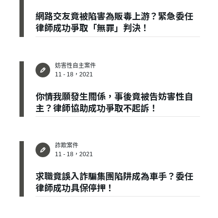
網路交友竟被陷害為販毒上游？緊急委任
建立專屬帳號
律師成功爭取「無罪」判決！
只要再完成幾個步驟，即可完成帳號的註冊程序，
我 要 註 冊
妨害性自主案件
11 - 18，2021
你情我願發生關係，事後竟被告妨害性自
主？律師協助成功爭取不起訴！
詐欺案件
11 - 18，2021
求職竟誤入詐騙集團陷阱成為車手？委任
律師成功具保停押！