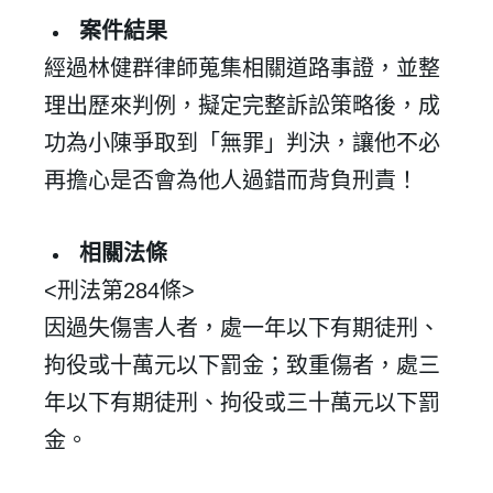
案件結果
經過林健群律師蒐集相關道路事證，並整
理出歷來判例，擬定完整訴訟策略後，成
功為小陳爭取到「無罪」判決，讓他不必
再擔心是否會為他人過錯而背負刑責！
相關法條
✕
<
刑法第284
條>
會員登入
因過失傷害人者，處一年以下有期徒刑、
拘役或十萬元以下罰金；致重傷者，處三
年以下有期徒刑、拘役或三十萬元以下罰
金。