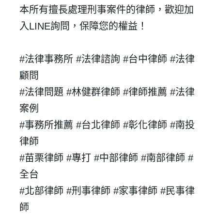
本所有擅長處理刑事案件的律師，歡迎加
入
LINE詢問，保障您的權益！
登 入
#法律事務所 #法律諮詢 #台中律師 #法律
忘記密碼？
顧問
#法律問題 #林健群律師 #律師推薦 #法律
建立專屬帳號
案例
只要再完成幾個步驟，即可完成帳號的註冊程序，
#事務所推薦 #台北律師 #彰化律師 #南投
我 要 註 冊
律師
#苗栗律師 #專打 #中部律師 #南部律師 #
全台
#北部律師 #刑事律師 #家事律師 #民事律
師