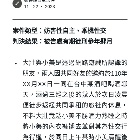
妨害性自主案件
11 - 22 ‧ 2023
案件類型：妨害性自主、乘機性交
判決結果：被告處有期徒刑參年肆月
大壯與小美是透過網路遊戲所認識的
朋友，兩人因共同好友的邀約於
110
年
XX
月
XX
日一同在台中某酒吧喝酒聊
天，酒過三巡之後的幾人於次日凌晨
便徒步返緩共同承租的旅社內休息，
不料大壯竟趁小美不勝酒力熟睡之時
將小美的內衣褲褪去並對其為性交行
為得逞，於同日上午某時小美清醒後