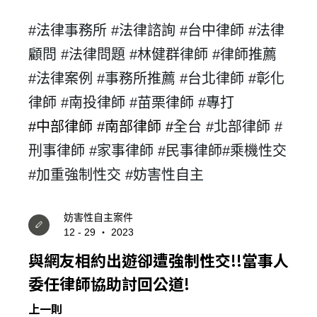
忘記密碼？
#
法律事務所 #
法律諮詢 #台中律師 #法律
顧問 #法律問題 #林健群律師 #律師推薦
建立專屬帳號
#
法律案例 #
事務所推薦 #台北律師 #彰化
只要再完成幾個步驟，即可完成帳號的註冊程序，
律師 #南投律師 #苗栗律師 #專打
#
中部律師 #
南部律師 #
全台 #北部律師 #
我 要 註 冊
刑事律師 #家事律師 #民事律師#乘機性交
#加重強制性交 #妨害性自主
妨害性自主案件
12 - 29 ‧ 2023
與網友相約出遊卻遭強制性交!!當事人
委任律師協助討回公道!
上一則