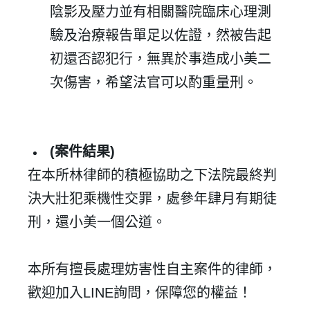
陰影及壓力並有相關醫院臨床心理測
驗及治療報告單足以佐證，然被告起
初還否認犯行，無異於事造成小美二
次傷害，希望法官可以酌重量刑。
✕
會員登入
(
案件結果
)
在本所林律師的積極協助之下法院最終判
決大壯犯乘機性交罪，處參年肆月有期徒
刑，還小美一個公道。
本所有擅長處理妨害性自主案件的律師，
歡迎加入
LINE
詢問，保障您的權益！
登 入