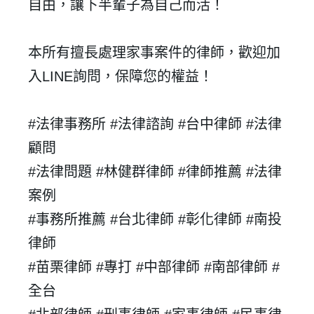
自由，讓下半輩子為自己而活！
忘記密碼？
本所有擅長處理家事案件的律師，歡迎加
建立專屬帳號
入LINE詢問，保障您的權益！
只要再完成幾個步驟，即可完成帳號的註冊程序，
#法律事務所 #法律諮詢 #台中律師 #法律
我 要 註 冊
顧問
#法律問題 #林健群律師 #律師推薦 #法律
案例
#事務所推薦 #台北律師 #彰化律師 #南投
律師
#苗栗律師 #專打 #中部律師 #南部律師 #
全台