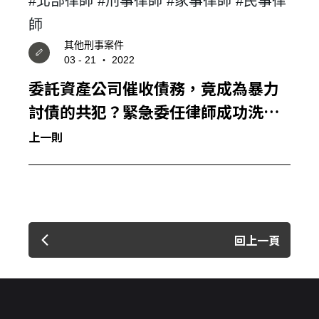
#北部律師 #刑事律師 #家事律師 #民事律
師
其他刑事案件
03 - 21 ‧ 2022
委託資產公司催收債務，竟成為暴力
討債的共犯？緊急委任律師成功洗淨
冤屈！
上一則
回上一頁