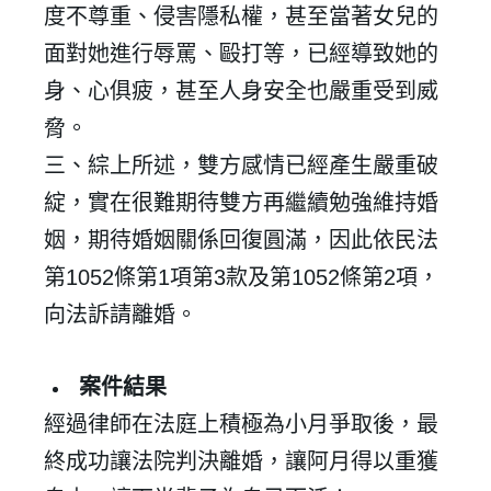
度不尊重、侵害隱私權，甚至當著女兒的
面對她進行辱罵、毆打等，已經導致她的
身、心俱疲，甚至人身安全也嚴重受到威
脅。
三、綜上所述，雙方感情已經產生嚴重破
✕
會員登入
綻，實在很難期待雙方再繼續勉強維持婚
姻，期待婚姻關係回復圓滿，因此依民法
第1052條第1項第3款及第1052條第2項，
向法訴請離婚。
案件結果
經過律師在法庭上積極為小月爭取後，最
終成功讓法院判決離婚，讓阿月得以重獲
登 入