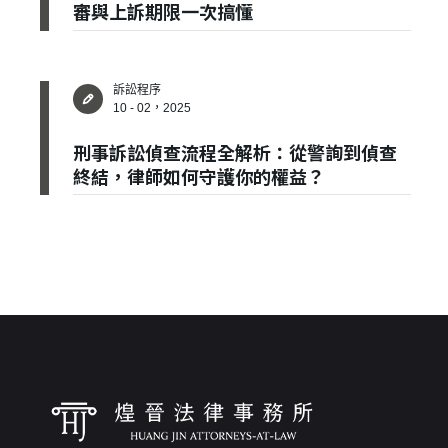
審與上訴期限一次搞懂
建立專屬帳號
訴訟程序
只要再完成幾個步驟，即可完成帳號的註冊程序，
10 - 02，2025
我 要 註 冊
刑事訴訟偵查流程全解析：從警詢到偵查
終結，律師如何守護你的權益？