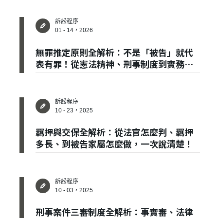
訴訟程序
01 - 14，2026
無罪推定原則全解析：不是「被告」就代
表有罪！從憲法精神、刑事制度到實務判
✕
會員登入
斷，一篇說清楚
訴訟程序
10 - 23，2025
羈押與交保全解析：從法官怎麼判、羈押
多長、到被告家屬怎麼做，一次說清楚！
訴訟程序
10 - 03，2025
登 入
刑事案件三審制度全解析：事實審、法律
忘記密碼？