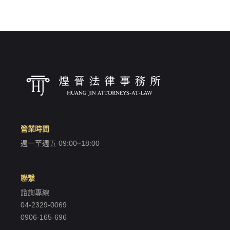
✕
會員登入
營業時間
登 入
週一至週五 09:00~18:00
忘記密碼？
聯繫
諮詢專線
建立專屬帳號
04-2329-0069
只要再完成幾個步驟，即可完成帳號的註冊程序，
0906-165-696