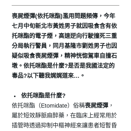
喪屍煙彈
(
依托咪酯
)
濫用問題頻傳，今年
七月中旬新北市黃姓男子就因吸食含有依
托咪酯的電子煙，高速逆向行駛撞死三重
分局執行警員，同月基隆市劉姓男子也因
疑似吸食喪屍煙彈，精神恍惚駕車自撞石
墩。依托咪酯是什麼
?
是否是我國法定的
毒品
?
以下聽我娓娓道來
…
。
依托咪酯是什麼
?
依托咪酯（
Etomidate
）俗稱
喪屍煙彈
，
屬於短效靜脈麻醉藥，在臨床上經常用於
插管時透過抑制中樞神經來讓患者短暫昏