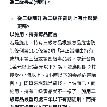
為二級毒品
(
刑罰
)
。
從三級調升為二級在罰則上有什麼變
更嗎
?
以施用、持有毒品而言
:
若是施用、持有三級毒品根據毒品危害防
制條例第
11-1
條第
2
項「無正當理由持有
或施用第三級或第四級毒品者，處新台幣
1
萬元以上
5
萬元以下罰鍰，並應限期令其
接受
4
小時以上、
8
小時以下的毒品危害講
習。」簡單來說就是罰錢、上課而已，而
施用、持有二級毒品就不一樣了，
施用二
級毒品最重可處三年以下有期徒刑，而持