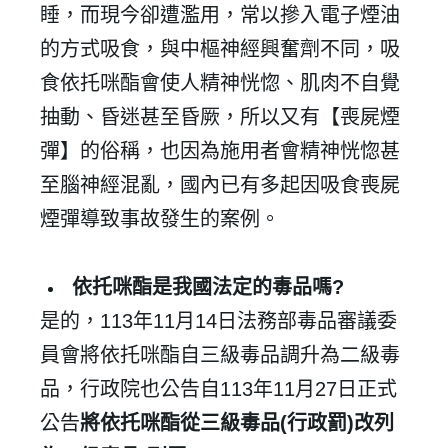
睡，而現今卻遭濫用，常以摻入電子煙油
的方式吸食，與中樞神經興奮劑不同，吸
食依托咪酯會使人精神恍惚、肌肉不自覺
抽動、昏迷甚至昏厥，所以又有【喪屍煙
彈】的俗稱，也因為施用者會精神恍惚甚
至腦神經混亂，國內已有多起因吸食喪屍
煙彈導致事故發生的案例。
依托咪酯是我國法定的毒品嗎
?
是的，
113
年
11
月
14
日法務部毒品審議委
員會將
依托咪酯自三級毒品調升為二級毒
品，行政院也公告自
113
年
11
月
27
日正式
公告
將依托咪酯從三級毒品
(
行政罰
)
改列