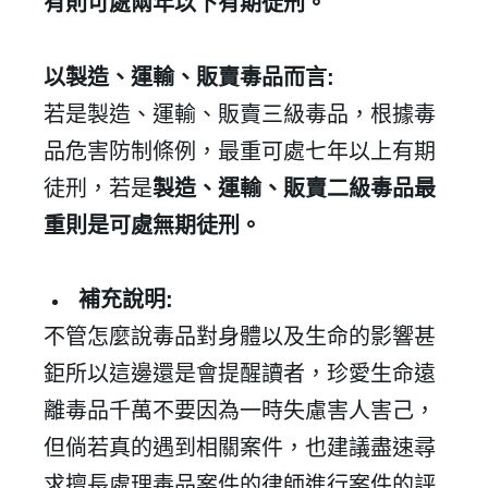
有則可處兩年以下有期徒刑。
以製造、運輸、販賣毒品而言
:
✕
會員登入
若是製造、運輸、販賣三級毒品，根據毒
品危害防制條例，最重可處七年以上有期
徒刑，若是
製造、運輸、販賣二級毒品最
重則是可處無期徒刑。
補充說明
:
不管怎麼說毒品對身體以及生命的影響甚
鉅所以這邊還是會提醒讀者，珍愛生命遠
登 入
離毒品千萬不要因為一時失慮害人害己，
忘記密碼？
但倘若真的遇到相關案件，也建議盡速尋
求擅長處理毒品案件的律師進行案件的評