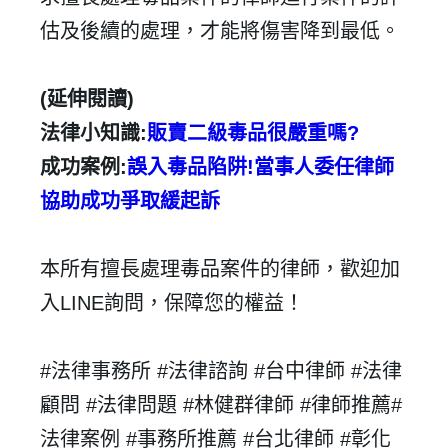
建立專屬帳號
估及後續的處理，才能將傷害降到最低。
只要再完成幾個步驟，即可完成帳號的註冊程序，
(
延伸閱讀
)
我 要 註 冊
法律小知識
:
販賣二級毒品很嚴重嗎
?
成功案例
:
誤入毒品陷阱
!
當事人委任律師
協助成功爭取緩起訴
本所有擅長處理毒品案件的律師，歡迎加
入
LINE
詢問，保障您的權益！
#
法律事務所 #
法律諮詢 #台中律師 #法律
顧問 #法律問題 #林健群律師 #律師推薦
#
法律案例 #
事務所推薦 #台北律師 #彰化