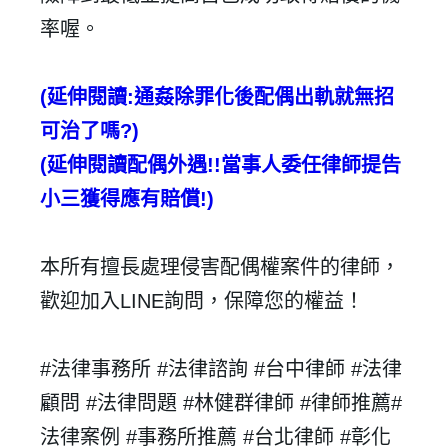
率喔。
(
延伸閱讀
:
通姦除罪化後配偶出軌就無
招
可治了嗎
?)
(
延伸閱讀
配偶外遇
!!
當事人委任律師提告
小三獲得應有賠償
!)
本所有擅長處理侵害配偶權案件的律師，
歡迎加入
LINE
詢問，保障您的權益！
#
法律事務所 #
法律諮詢 #台中律師 #法律
顧問 #法律問題 #林健群律師 #律師推薦
#
法律案例 #
事務所推薦 #台北律師 #彰化