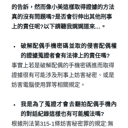
的告訴，然而像小美這樣取得證據的方法
真的沒有問題嗎
?
是否會衍伸出其他刑事
上的責任呢
?
以下請聽我娓娓道來
…
。
破解配偶手機密碼並取的侵害配偶權
的證據蒐證者會有法律上的責任嗎
?
事實上若是破解配偶的手機密碼進而取得
證據很有可能涉及刑事上妨害祕密、或是
妨害電腦使用罪等相關規定。
我是為了蒐證才會去翻拍配偶手機內
的對話紀錄這樣也有可能觸法嗎
?
根據刑法第
315-1
條妨害秘密罪的規定
:
無