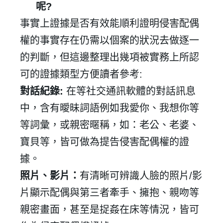
呢
?
事實上證據是否有效能順利證明侵害配偶
權的事實存在仍需以個案的狀況去做逐一
的判斷，但這邊整理出幾項被實務上所認
可的證據類型方便讀者參考
:
對話紀錄
:
在等社交通訊軟體的對話訊息
中，含有曖昧詞語例如我愛你、我想你等
等詞彙，或親密暱稱，如：老公、老婆、
寶貝等，皆可做為提告侵害配偶權的證
據。
照片、影片：
有清晰可辨識人臉的照片
/
影
片顯示配偶與第三者牽手、擁抱、親吻等
親密畫面，甚至是捉姦在床等情況，皆可