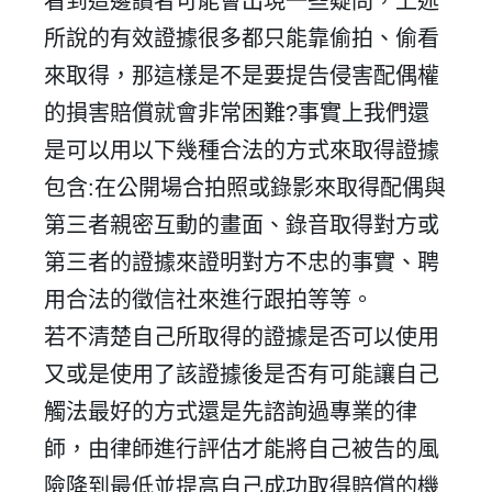
看到這邊讀者可能會出現一些疑問，上述
所說的有效證據很多都只能靠偷拍、偷看
建立專屬帳號
來取得，那這樣是不是要提告侵害配偶權
只要再完成幾個步驟，即可完成帳號的註冊程序，
的損害賠償就會非常困難
?
事實上我們還
我 要 註 冊
是可以用以下幾種合法的方式來取得證據
包含
:
在公開場合拍照或錄影來取得配偶與
第三者親密互動的畫面、錄音取得對方或
第三者的證據來證明對方不忠的事實、聘
用合法的徵信社來進行跟拍等等。
若不清楚自己所取得的證據是否可以使用
又或是使用了該證據後是否有可能讓自己
觸法最好的方式還是先諮詢過專業的律
師，由律師進行評估才能將自己被告的風
險降到最低並提高自己成功取得賠償的機