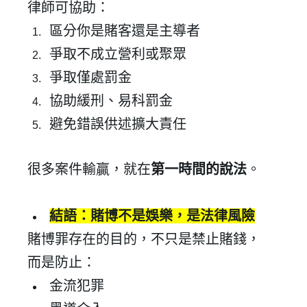
律師可協助：
區分你是賭客還是主導者
爭取不成立營利或聚眾
爭取僅處罰金
協助緩刑、易科罰金
避免錯誤供述擴大責任
很多案件輸贏，就在
第一時間的說法
。
結語：賭博不是娛樂，是法律風險
賭博罪存在的目的，不只是禁止賭錢，
而是防止：
金流犯罪