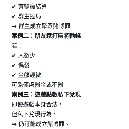
✔
有輸贏結算
✔
群主控局
➡️
群主成立聚眾賭博罪
案例二：朋友家打麻將輸錢
若：
✔
人數少
✔
偶發
✔
金額輕微
可能僅處罰金或不罰
案例三：遊戲點數私下兌現
即使遊戲本身合法，
但私下兌現行為，
➡️
仍可能成立賭博罪。