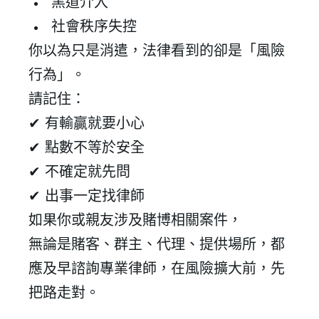
黑道介入
社會秩序失控
你以為只是消遣，法律看到的卻是「風險
行為」。
請記住：
✔
有輸贏就要小心
✔
點數不等於安全
✔
不確定就先問
✔
出事一定找律師
如果你或親友涉及賭博相關案件，
無論是賭客、群主、代理、提供場所，都
應及早諮詢專業律師，在風險擴大前，先
把路走對。