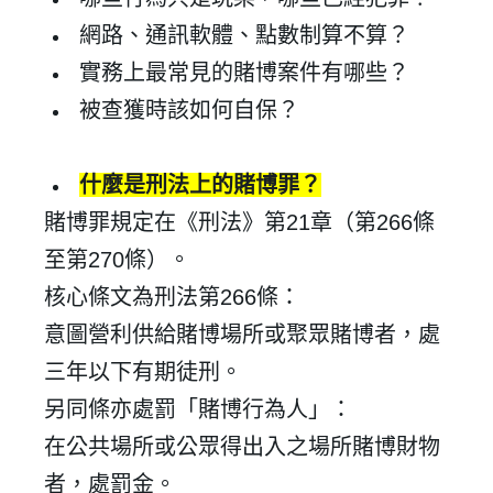
網路、通訊軟體、點數制算不算？
實務上最常見的賭博案件有哪些？
被查獲時該如何自保？
什麼是刑法上的賭博罪？
賭博罪規定在《刑法》第
21
章（第
266
條
至第
270
條）。
核心條文為刑法第
266
條：
意圖營利供給賭博場所或聚眾賭博者，處
三年以下有期徒刑。
另同條亦處罰「賭博行為人」：
在公共場所或公眾得出入之場所賭博財物
者，處罰金。