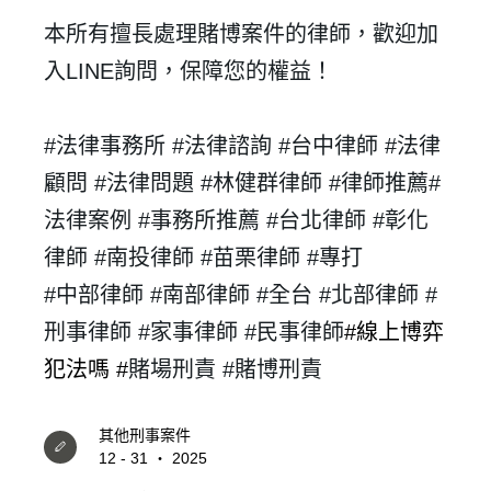
本所有擅長處理賭博案件的律師，歡迎加
入
LINE
詢問，保障您的權益！
#
法律事務所 #
法律諮詢 #台中律師 #法律
顧問 #法律問題 #林健群律師 #律師推薦
#
法律案例 #
事務所推薦 #台北律師 #彰化
律師 #南投律師 #苗栗律師 #專打
#
中部律師 #
南部律師 #全台 #北部律師 #
刑事律師 #家事律師 #民事律師
#
線上博弈
犯法嗎 #
賭場刑責 #賭博刑責
其他刑事案件
12 - 31 ‧ 2025