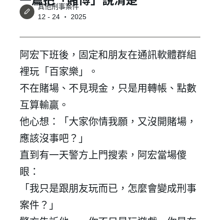
其他刑事案件
12 - 24 ‧ 2025
阿宏下班後，固定和朋友在通訊軟體群組
裡玩「百家樂」。
不在賭場、不見現金，只是用轉帳、點數
互算輸贏。
他心想：「大家你情我願，又沒開賭場，
應該沒事吧？」
直到有一天警方上門搜索，阿宏當場傻
眼：
「我只是跟朋友玩而已，怎麼會變成刑事
案件？」