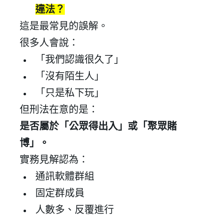
違法？
這是最常見的誤解。
很多人會說：
「我們認識很久了」
「沒有陌生人」
「只是私下玩」
但刑法在意的是：
是否屬於「公眾得出入」或「聚眾賭
博」。
實務見解認為：
通訊軟體群組
固定群成員
人數多、反覆進行