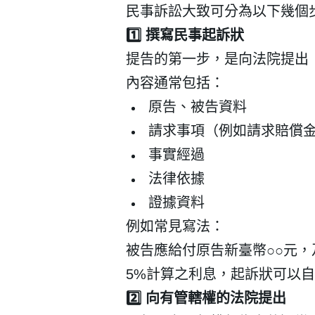
民事訴訟大致可分為以下幾個
1️⃣
撰寫民事起訴狀
提告的第一步，是向法院提出
內容通常包括：
原告、被告資料
請求事項（例如請求賠償
事實經過
法律依據
證據資料
例如常見寫法：
被告應給付原告新臺幣
○○
元，
5%
計算之利息，起訴狀可以自
2️⃣
向有管轄權的法院提出