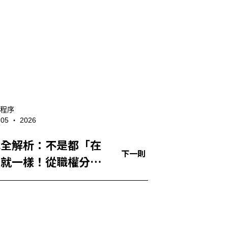
程序
- 05 ‧ 2026
色全解析：不是都「在
下一則
」就一樣！從職權分
序定位到常見誤解，一
楚