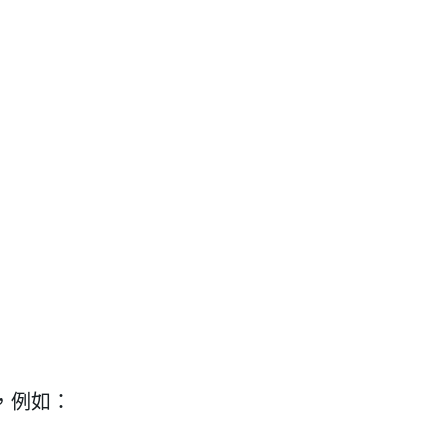
我 要 註 冊
，例如：