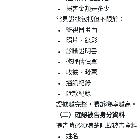
損害金額是多少
常見證據包括但不限於：
監視器畫面
照片、錄影
登 入
診斷證明書
忘記密碼？
修理估價單
收據、發票
通訊紀錄
匯款紀錄
證據越完整，勝訴機率越高。
（二）確認被告身分資料
提告時必須清楚記載被告資料
姓名