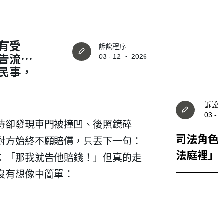
有受
訴訟程序
告流
03 - 12 ‧ 2026
民事，
訴訟
03 
時卻發現車門被撞凹、後照鏡碎
司法角
對方始終不願賠償，只丟下一句：
法庭裡
：「那我就告他賠錢！」但真的走
工、程
沒有想像中簡單：
次說清