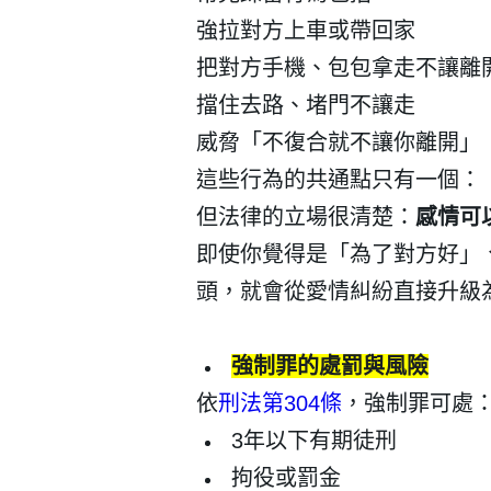
強拉對方上車或帶回家
把對方手機、包包拿走不讓離
擋住去路、堵門不讓走
威脅「不復合就不讓你離開」
登 入
這些行為的共通點只有一個：
忘記密碼？
但法律的立場很清楚：
感情可
即使你覺得是「為了對方好」
頭，就會從愛情糾紛直接升級
強制罪的處罰與風險
依
刑法第
304
條
，強制罪可處
3
年以下有期徒刑
拘役或罰金