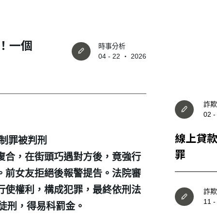
！一個
時事分析
04 - 22 ‧ 2026
詐欺
02 
線上貸款
制罪被判刑
罪
復合，在街頭巧遇對方後，竟強行
。前女友拒絕後報警提告。法院審
行使權利，構成犯罪，最終依刑法
詐欺
11 
徒刑，得易科罰金。