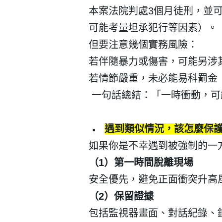
本案法院判處
3
個月徒刑，並
可能考量坦承犯行等因素）。
但要注意幾個實務風險：
若伴隨暴力或傷害，可能另涉
若情節嚴重，未必能易科罰金
一句話總結：
「一時衝動，可
遇到類似情況，該怎麼保
如果你是不幸遇到被強制的一
（
1
）第一時間脫離現場
安全優先，避免正面衝突升高
（
2
）保留證據
包括監視器畫面、對話紀錄、