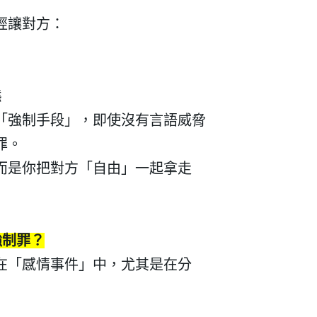
經讓對方：
態
「強制手段」，即使沒有言語威脅
罪。
而是你把對方「自由」一起拿走
建立專屬帳號
強制罪？
只要再完成幾個步驟，即可完
在「感情事件」中，尤其是在分