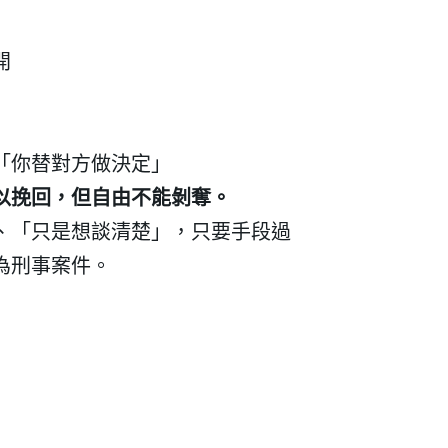
開
我 要 註 冊
「你替對方做決定」
以挽回，但自由不能剝奪。
、「只是想談清楚」，只要手段過
為刑事案件。
：