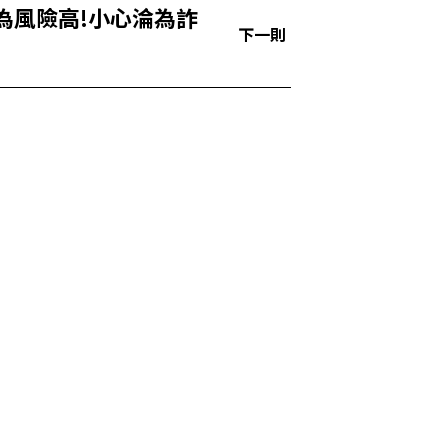
為風險高!小心淪為詐
下一則
戶