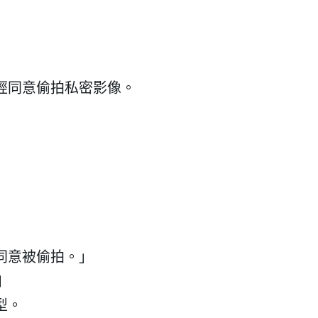
經同意偷拍私密影像。
同意被偷拍。」
拍
型。