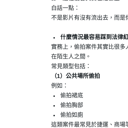
白話一點：
不是影片有沒有流出去，而是
什麼情況最容易踩到法律
登 入
實務上，偷拍案件其實比很多
忘記密碼？
在陌生人之間。
常見類型包括：
（
1
）公共場所偷拍
例如：
偷拍裙底
偷拍胸部
偷拍如廁
這類案件最常見於捷運、商場