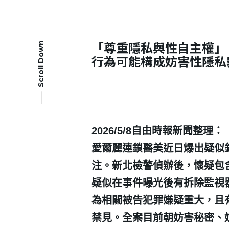
「尊重隱私與性自主權」
Scroll Down
行為可能構成妨害性隱私
2026/5/8
自由時報新聞整理：
愛爾麗連鎖醫美近日爆出疑似
注。新北檢警偵辦後，懷疑包
疑似在事件曝光後有拆除監視
為相關被告犯罪嫌疑重大，且
禁見。全案目前朝妨害秘密、