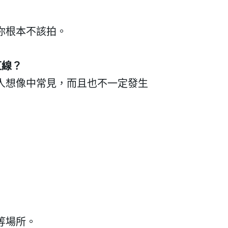
你根本不該拍。
紅線？
我 要 註 冊
人想像中常見，而且也不一定發生
等場所。