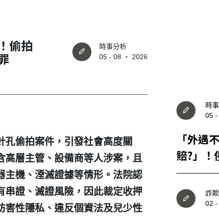
！偷拍
時事分析
罪
05 - 08 ‧ 2026
時事
05 
「外遇
針孔偷拍案件，引發社會高度關
賠?」！
含高層主管、設備商等人涉案，且
麼認定
器主機、湮滅證據等情形。法院認
有串證、滅證風險，因此裁定收押
詐欺
02 
妨害性隱私、違反個資法及兒少性