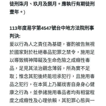
徒刑柒月、玖月及捌月。應執行有期徒刑
壹年。
)
113
年度易字第
4547
號台中地方法院刑事
判決
:
爰以行為人之責任為基礎，審酌被告無視
於國家對於杜絕毒品犯罪之禁令，施用足
以導致精神障礙及生命危險之成癮性毒
品，足見其法治觀念薄弱，所為實不足
取；惟念其犯後終能坦承犯行，且施用毒
品之犯行，在本質上乃屬戕害自身身心健
康之行為，並參諸施用毒品者均有相當程
度之成癮性及心理依賴，其犯罪心態與一