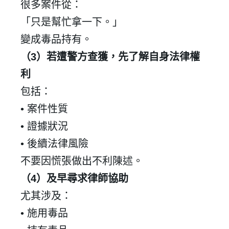
很多案件從：
「只是幫忙拿一下。」
變成毒品持有。
（
3
）若遭警方查獲，先了解自身法律權
利
包括：
•
案件性質
•
證據狀況
•
後續法律風險
不要因慌張做出不利陳述。
（
4
）及早尋求律師協助
尤其涉及：
•
施用毒品