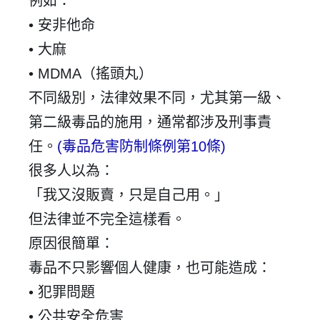
例如：
•
安非他命
•
大麻
• MDMA
（搖頭丸）
不同級別，法律效果不同，尤其第一級、
第二級毒品的施用，通常都涉及刑事責
任。
(
毒品危害防制條例第
10
條
)
很多人以為：
「我又沒販賣，只是自己用。」
但法律並不完全這樣看。
原因很簡單：
毒品不只影響個人健康，也可能造成：
•
犯罪問題
•
公共安全危害