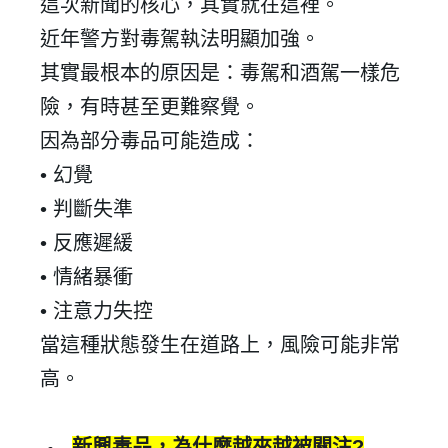
這次新聞的核心，其實就在這裡。
近年警方對毒駕執法明顯加強。
其實最根本的原因是：毒駕和酒駕一樣危
登 入
險，有時甚至更難察覺。
忘記密碼？
因為部分毒品可能造成：
•
幻覺
建立專屬帳號
•
判斷失準
只要再完成幾個步驟，即可完成帳號的註冊程序，
•
反應遲緩
•
情緒暴衝
我 要 註 冊
•
注意力失控
當這種狀態發生在道路上，風險可能非常
高。
新興毒品，為什麼越來越被關注
?