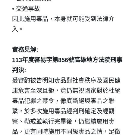
•
交通事故
因此施用毒品，本身就可能受到法律介
入。
實務見解
:
113
年度審易字第
856
號高雄地方法院刑事
判決
:
爰審酌被告明知毒品對社會秩序及國民健
康危害至深且鉅，竟仍無視國家對於杜絕
毒品犯罪之禁令，徹底斷絕與毒品之聯
繫，於多次施用毒品經判刑確定及經觀
察、勒戒並執行完畢後，仍繼續施用毒
品，更有同時施用不同級毒品之情，足徵