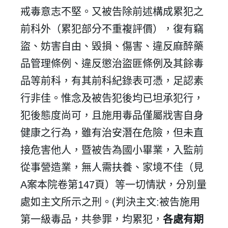
戒毒意志不堅。又被告除前述構成累犯之
前科外（累犯部分不重複評價），復有竊
盜、妨害自由、毀損、傷害、違反麻醉藥
品管理條例、違反懲治盜匪條例及其餘毒
品等前科，有其前科紀錄表可憑，足認素
行非佳。惟念及被告犯後均已坦承犯行，
犯後態度尚可，且施用毒品僅屬戕害自身
健康之行為，雖有治安潛在危險，但未直
接危害他人，暨被告為國小畢業，入監前
從事營造業，無人需扶養、家境不佳（見
A
案本院卷第
147
頁）等一切情狀，分別量
處如主文所示之刑。
(
判決主文
:
被告施用
第一級毒品，共參罪，均累犯，
各處有期