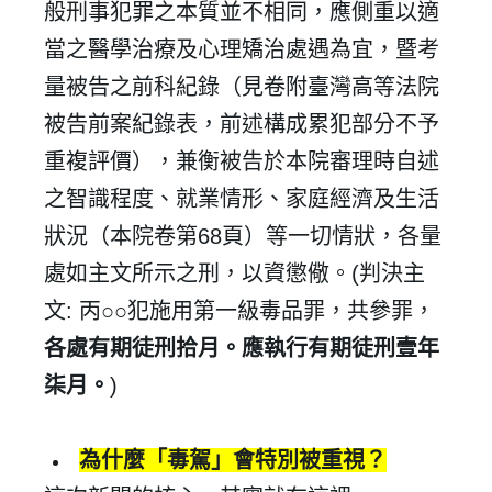
般刑事犯罪之本質並不相同，應側重以適
當之醫學治療及心理矯治處遇為宜，暨考
量被告之前科紀錄（見卷附臺灣高等法院
被告前案紀錄表，前述構成累犯部分不予
重複評價），兼衡被告於本院審理時自述
之智識程度、就業情形、家庭經濟及生活
狀況（本院卷第
68
頁）等一切情狀，各量
處如主文所示之刑，以資懲儆。
(
判決主
✕
會員登入
文
:
丙
○○
犯施用第一級毒品罪，共參罪，
各處有期徒刑拾月。應執行有期徒刑壹年
柒月。
)
為什麼「毒駕」會特別被重視？