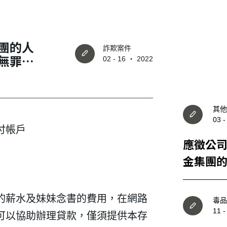
團的人
詐欺案件
無罪判
02 - 16 ‧ 2022
其他
03 
付帳戶
應徵公
金集團
成功重
的薪水及妹妹念書的費用，在網路
毒品
11 
可以協助辦理貸款，僅須提供本存