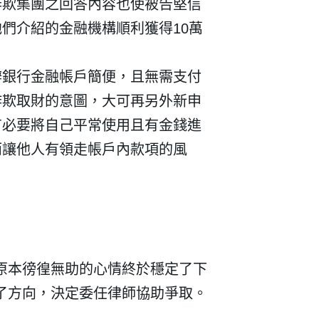
詐欺集團之回答內容也使被告堅信
們介紹的金融機構順利獲得10
萬
辦銀行金融帳戶簡便，且無需支付
詐欺取財的意圖，大可再另外新申
建立專屬帳號
有必要將自己平常使用且有金錢進
而讓他人有領走帳戶內款項的風
只要再完成幾個步驟，即可完
原本徬徨無助的心情終於穩定了下
了方向，決定委任律師協助爭取。
我 要 註 冊