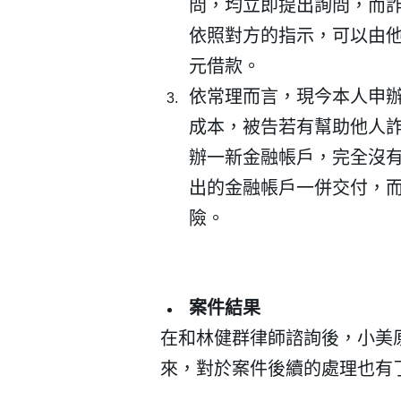
問，均立即提出詢問，而
依照對方的指示，可以由他
元借款。
依常理而言，現今本人申
成本，被告若有幫助他人
會員登入
辦一新金融帳戶，完全沒
出的金融帳戶一併交付，
險。
案件結果
在和林健群律師諮詢後，小美
來，對於案件後續的處理也有
登 入