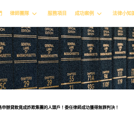
們
律師團隊
服務項目
成功案例
法律小知
路申辦貸款竟成詐欺集團的人頭戶！委任律師成功獲得無罪判決！