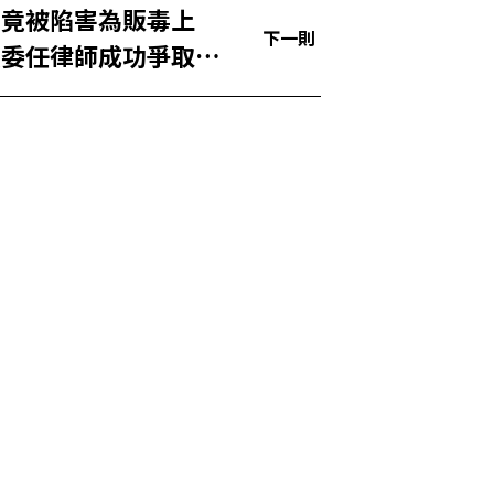
友竟被陷害為販毒上
下一則
急委任律師成功爭取
」判決！