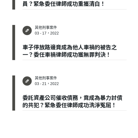
員？緊急委任律師成功重獲清白！
登 入
忘記密碼？
其他刑事案件
03 - 17，2022
建立專屬帳號
車子停放路邊竟成為他人車禍的被告之
一？委任車禍律師成功獲無罪判決！
只要再完成幾個步驟，即可完成帳號的註冊程序，
我 要 註 冊
其他刑事案件
03 - 21，2022
委託資產公司催收債務，竟成為暴力討債
的共犯？緊急委任律師成功洗淨冤屈！