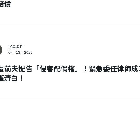
賠償
我 要 註 冊
民事事件
04 - 13，2022
遭前夫提告「侵害配偶權」！緊急委任律師成
獲清白！