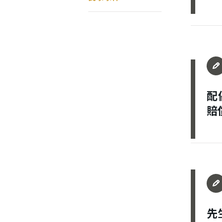
配
賠
會員登入
先