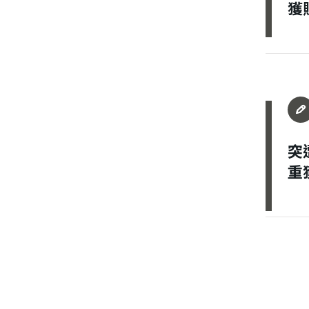
獲
登 入
忘記密碼？
突
重