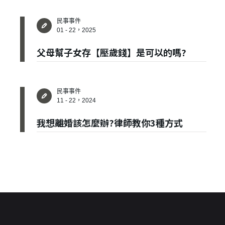
忘記密碼？
民事事件
01 - 22，2025
建立專屬帳號
父母幫子女存【壓歲錢】是可以的嗎?
只要再完成幾個步驟，即可完成帳號的註冊程序，
我 要 註 冊
民事事件
11 - 22，2024
我想離婚該怎麼辦?律師教你3種方式