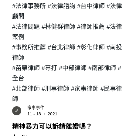
#法律事務所 #法律諮詢 #台中律師 #法律
顧問
#法律問題 #林健群律師 #律師推薦 #法律
案例
#
事務所推薦 #台北律師 #彰化律師 #南投
律師
登 入
#苗栗律師 #專打 #中部律師 #南部律師 #
全台
忘記密碼？
#北部律師 #刑事律師 #家事律師 #民事律
師
建立專屬帳號
家事事件
只要再完成幾個步驟，即可完成帳號的註冊程序，
11 - 18 ‧ 2021
精神暴力可以訴請離婚嗎？
我 要 註 冊