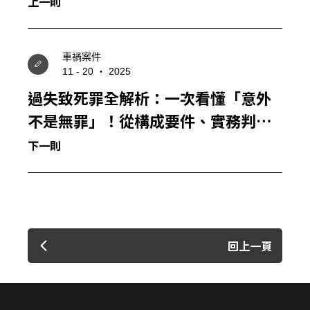
上一則
車禍案件
11 - 20 ‧ 2025
過失致死罪全解析：一次看懂「意外
不是無罪」！從構成要件、實務判決
到自保提醒，一篇說清楚！
下一則
回上一頁