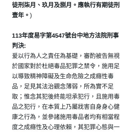
徒刑柒月、玖月及捌月。應執行有期徒刑
壹年。
)
113
年度易字第
4547
號台中地方法院刑事
判決
:
爰以行為人之責任為基礎，審酌被告無視
於國家對於杜絕毒品犯罪之禁令，施用足
以導致精神障礙及生命危險之成癮性毒
品，足見其法治觀念薄弱，所為實不足
取；惟念其犯後終能坦承犯行，且施用毒
品之犯行，在本質上乃屬戕害自身身心健
康之行為，並參諸施用毒品者均有相當程
度之成癮性及心理依賴，其犯罪心態與一