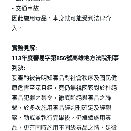
•
交通事故
因此施用毒品，本身就可能受到法律介
入。
實務見解
:
113
年度審易字第
856
號高雄地方法院刑事
判決
:
爰審酌被告明知毒品對社會秩序及國民健
康危害至深且鉅，竟仍無視國家對於杜絕
毒品犯罪之禁令，徹底斷絕與毒品之聯
繫，於多次施用毒品經判刑確定及經觀
察、勒戒並執行完畢後，仍繼續施用毒
品，更有同時施用不同級毒品之情，足徵