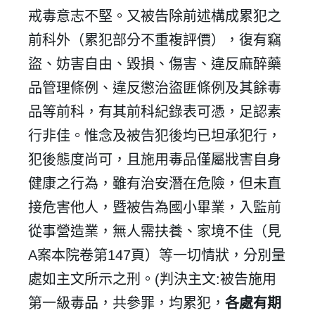
戒毒意志不堅。又被告除前述構成累犯之
前科外（累犯部分不重複評價），復有竊
盜、妨害自由、毀損、傷害、違反麻醉藥
品管理條例、違反懲治盜匪條例及其餘毒
品等前科，有其前科紀錄表可憑，足認素
行非佳。惟念及被告犯後均已坦承犯行，
犯後態度尚可，且施用毒品僅屬戕害自身
健康之行為，雖有治安潛在危險，但未直
接危害他人，暨被告為國小畢業，入監前
從事營造業，無人需扶養、家境不佳（見
A
案本院卷第
147
頁）等一切情狀，分別量
處如主文所示之刑。
(
判決主文
:
被告施用
第一級毒品，共參罪，均累犯，
各處有期