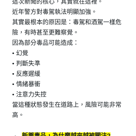
這次新聞的核心，其實就在這裡。
近年警方對毒駕執法明顯加強。
其實最根本的原因是：毒駕和酒駕一樣危
登 入
險，有時甚至更難察覺。
忘記密碼？
因為部分毒品可能造成：
•
幻覺
建立專屬帳號
•
判斷失準
只要再完成幾個步驟，即可完成帳號的註冊程序，
•
反應遲緩
•
情緒暴衝
我 要 註 冊
•
注意力失控
當這種狀態發生在道路上，風險可能非常
高。
新興毒品，為什麼越來越被關注
?