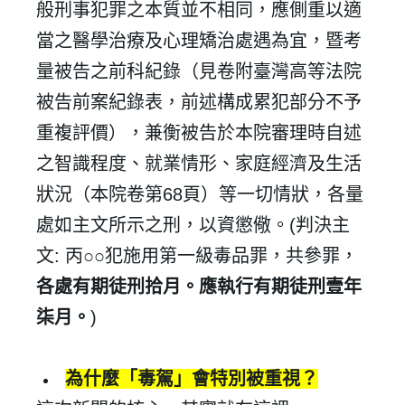
般刑事犯罪之本質並不相同，應側重以適
當之醫學治療及心理矯治處遇為宜，暨考
量被告之前科紀錄（見卷附臺灣高等法院
被告前案紀錄表，前述構成累犯部分不予
重複評價），兼衡被告於本院審理時自述
之智識程度、就業情形、家庭經濟及生活
狀況（本院卷第
68
頁）等一切情狀，各量
處如主文所示之刑，以資懲儆。
(
判決主
✕
會員登入
文
:
丙
○○
犯施用第一級毒品罪，共參罪，
各處有期徒刑拾月。應執行有期徒刑壹年
柒月。
)
為什麼「毒駕」會特別被重視？