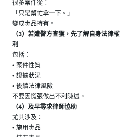
很多案件從：
「只是幫忙拿一下。」
變成毒品持有。
（
3
）若遭警方查獲，先了解自身法律權
利
包括：
•
案件性質
•
證據狀況
•
後續法律風險
不要因慌張做出不利陳述。
（
4
）及早尋求律師協助
尤其涉及：
•
施用毒品