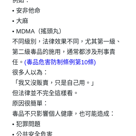
例如：
•
安非他命
•
大麻
• MDMA
（搖頭丸）
不同級別，法律效果不同，尤其第一級、
第二級毒品的施用，通常都涉及刑事責
任。
(
毒品危害防制條例第
10
條
)
很多人以為：
「我又沒販賣，只是自己用。」
但法律並不完全這樣看。
原因很簡單：
毒品不只影響個人健康，也可能造成：
•
犯罪問題
•
公共安全危害