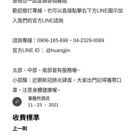
晉陪您一起度過各個難關
歡迎撥打專線，也可以直接點擊右下方LINE圖示加
✕
會員登入
入我們的官方LINE諮詢
諮詢專線：0906-165-696、04-2329-0069
官方LINE ID： @huangjin
北部、中部、南部皆有服務喔~
小提醒：近期新冠肺炎肆虐，大家出門記得攜帶口
罩，注意身體健康喔~
事務所資訊
登 入
11 - 23 ‧ 2021
忘記密碼？
收費標準
上一則
建立專屬帳號