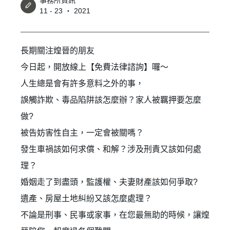
事務所資訊
11 - 23 ‧ 2021
長期關注煌晉的朋友
今日起，開放線上【免費法律諮詢】囉～
人生總是會有許多意料之外的事，
誤觸詐欺、毒品陷阱該怎麼辦？家人被羈押要怎麼
做?
被告妨害性自主，一定會被關嗎？
發生車禍該如何求償、和解？涉及刑責又該如何處
理？
婚姻走了到盡頭，監護權、夫妻財產該如何爭取?
遺產、房屋土地糾紛又該怎麼處理？
不論是刑事、民事或家事，在您最無助的時候，讓煌