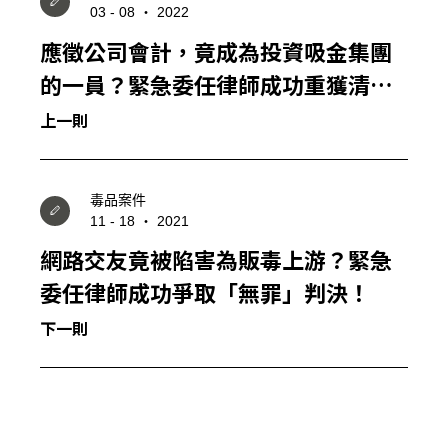
03 - 08 ‧ 2022
應徵公司會計，竟成為投資吸金集團
的一員？緊急委任律師成功重獲清
白！
上一則
毒品案件
11 - 18 ‧ 2021
網路交友竟被陷害為販毒上游？緊急
委任律師成功爭取「無罪」判決！
下一則