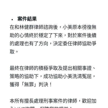
✕
會員登入
案件結果
在和林健群律師諮詢後，小美原本徬徨無
助的心情終於穩定了下來，對於案件後續
的處理也有了方向，決定委任律師協助爭
取。
登 入
最終在律師的積極爭取及提出相關事證、
策略的協助下，成功協助小美洗清冤屈，
忘記密碼？
獲得「無罪」判決！
建立專屬帳號
本所有擅長處理刑事案件的律師，歡迎加
只要再完成幾個步驟，即可完成帳號的註冊程序，