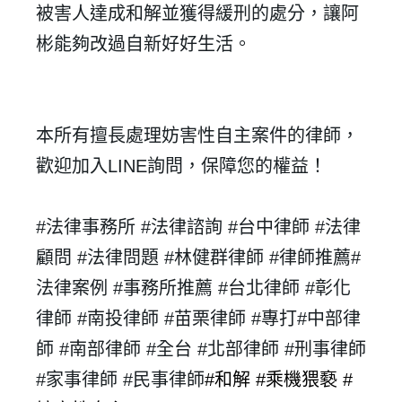
被害人達成和解並獲得緩刑的處分，讓阿
彬能夠改過自新好好生活。
✕
會員登入
本所有擅長處理妨害性自主案件的律師，
歡迎加入
LINE
詢問，保障您的權益！
#
法律事務所 #
法律諮詢 #台中律師 #法律
顧問 #法律問題 #林健群律師 #律師推薦
#
法律案例 #
事務所推薦 #台北律師 #彰化
登 入
律師 #南投律師 #苗栗律師 #專打
#
中部律
忘記密碼？
師 #
南部律師 #全台 #北部律師 #刑事律師
#家事律師 #民事律師
#和解 #乘機猥褻 #