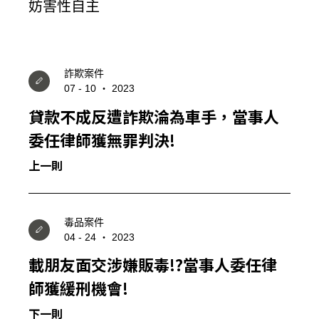
建立專屬帳號
妨害性自主
只要再完成幾個步驟，即可完成帳號的註冊程序，
我 要 註 冊
詐欺案件
07 - 10 ‧ 2023
貸款不成反遭詐欺淪為車手，當事人
委任律師獲無罪判決!
上一則
毒品案件
04 - 24 ‧ 2023
載朋友面交涉嫌販毒!?當事人委任律
師獲緩刑機會!
下一則