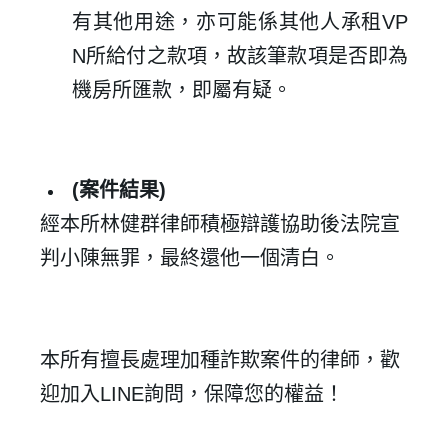
有其他用途，亦可能係其他人承租VP
N所給付之款項，故該筆款項是否即為
機房所匯款，即屬有疑。
登 入
(
案件結果)
經本所林健群律師積極辯護協助後法院宣
忘記密碼？
判小陳無罪，最終還他一個清白。
建立專屬帳號
只要再完成幾個步驟，即可完成帳號的註冊程序，
本所有擅長處理加種詐欺案件的律師，歡
我 要 註 冊
迎加入
LINE
詢問，保障您的權益！