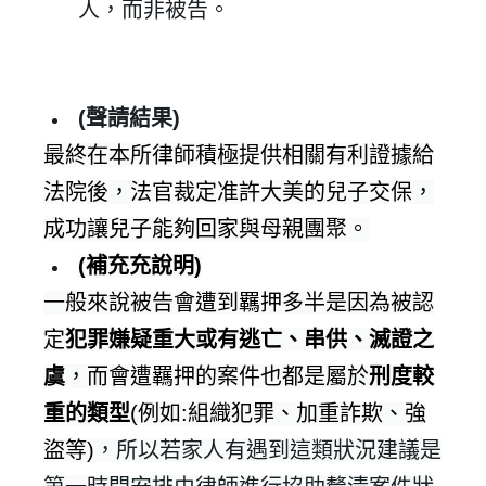
人，而非被告。
✕
會員登入
(
聲請結果
)
最終在本所律師積極提供相關有利證據給
法院後，法官裁定准許大美的兒子交保，
成功讓兒子能夠回家與母親團聚。
(補充充說明)
一般來說被告會遭到羈押多半是因為被認
定
犯罪嫌疑重大或有逃亡、串供、滅證之
虞
，而會遭羈押的案件也都是屬於
刑度較
登 入
重的類型
(例如:
組織犯罪、加重詐欺、強
忘記密碼？
盜等)
，所以若家人有遇到這類狀況建議是