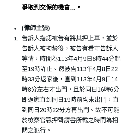
爭取到交保的機會…。
(
律師主張
)
告訴人指認被告有將其押上車，並於
告訴人被拘禁後，被告有看守告訴人
等情，時間為
113
年
4
月
9
日
6
時
44
分起
至
19
時許止。然被告
113
年
4
月
8
日
22
時
33
分返家後，直到
113
年
4
月
9
日
14
時
8
分左右才出門，且於同日
16
時
6
分
即返家直到同日
19
時前均未出門，直
到同日
20
時
22
分方再出門。故不可能
於檢察官羈押聲請書所載之時間為相
關之犯行。