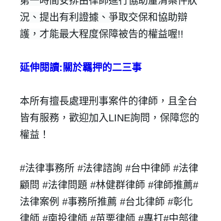
第一時間安排由律師進行協助釐清案件狀
建立專屬帳號
況、提出有利證據、爭取交保和協助辯
只要再完成幾個步驟，即可完成帳號的註冊程序，
護，才能最大程度保障被告的權益喔!!
我 要 註 冊
延伸閱讀
:
關於羈押的二三事
本所有擅長處理刑事案件的律師，且全台
皆有服務，歡迎加入
LINE
詢問，保障您的
權益！
#
法律事務所 #
法律諮詢 #台中律師 #法律
顧問 #法律問題 #林健群律師 #律師推薦
#
法律案例 #
事務所推薦 #台北律師 #彰化
律師 #南投律師 #苗栗律師 #專打
#
中部律