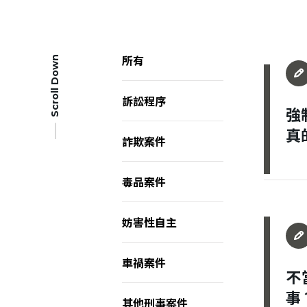
所有
Scroll Down
訴訟程序
強
真
詐欺案件
毒品案件
妨害性自主
車禍案件
不
事
其他刑事案件