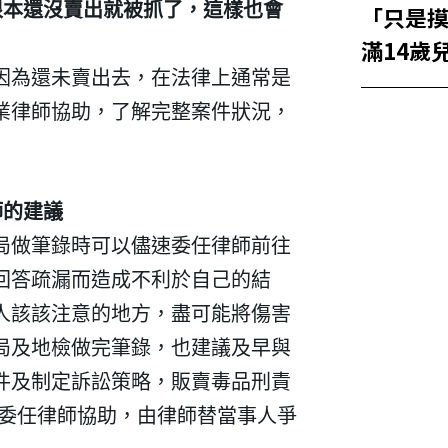
根本還沒賣出就被抓了，這樣也會
「只是
滿14歲
看?
因為還未賣出去，在法律上通常是
業律師協助，了解完整案件狀況，
師的建議
局做筆錄時可以儘速委任律師前往
回答疏漏而造成不利於自己的結
人該該注意的地方，盡可能將傷害
建立專屬帳號
局及地檢做完筆錄，也建議及早與
件及制定訴訟策略，販賣毒品刑責
只要再完成幾個步驟，即可完
要委任律師協助，由律師替當事人爭