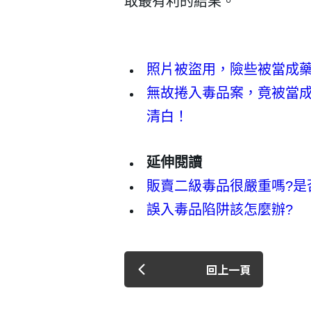
取最有利的結果。
​照片被盜用，險些被當成
無故捲入毒品案，竟被當
清白！
登 入
忘記密碼？
延伸閱讀
販賣二級毒品很嚴重嗎?是
誤入毒品陷阱該怎麼辦?
回上一頁