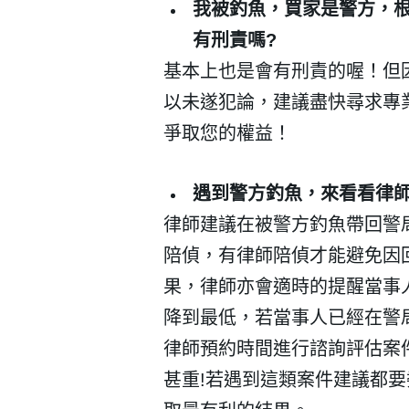
我被釣魚，買家是警方，
有刑責嗎?
基本上也是會有刑責的喔！但
以未遂犯論，建議盡快尋求專
爭取您的權益！
遇到警方釣魚，來看看律
律師建議在被警方釣魚帶回警
陪偵，有律師陪偵才能避免因
果，律師亦會適時的提醒當事
會員登入
降到最低，若當事人已經在警
律師預約時間進行諮詢評估案
甚重!若遇到這類案件建議都