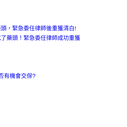
藥頭，緊急委任律師後重獲清白!
成了藥頭！緊急委任律師成功重獲
我 要 註 冊
否有機會交保?