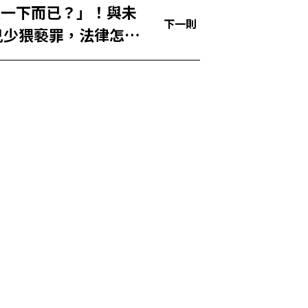
摸一下而已？」！與未
下一則
兒少猥褻罪，法律怎麼
✕
成帳號的註冊程序，