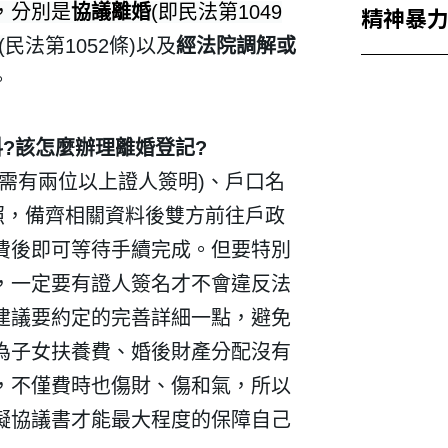
精神暴
，分別是
協議離婚
(即民法第1049
(
民法第1052條)以及
經法院調解或
。
料
?
該怎麼辦理離婚登記
?
需有兩位以上證人簽明
)
、戶口名
照，備齊相關資料後雙方前往戶政
費後即可等待手續完成。但要特別
，一定要有證人簽名才不會違反法
建議要約定的完善詳細一點，避免
為子女扶養費、婚後財產分配沒有
，不僅費時也傷財、傷和氣，所以
擬協議書才能最大程度的保障自己