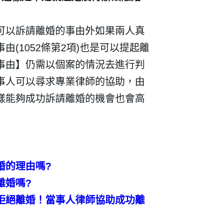
可以訴請離婚的事由外如果兩人真
事由
(1052
條第
2
項
)
也是可以提起離
事由】仍需以個案的情況去進行判
事人可以尋求專業律師的協助，由
樣能夠成功訴請離婚的機會也會高
婚的理由嗎
?
離婚嗎
?
拒絕離婚！當事人律師協助成功離