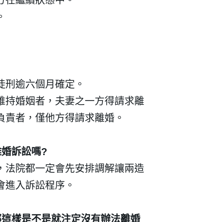
。
建立專屬帳號
只要再完成幾個步驟，即可完
徒刑逾六個月確定。
維持婚姻者，夫妻之一方得請求離
負責者，僅他方得請求離婚。
離婚訴訟嗎
?
，法院都一定會先安排調解讓兩造
會進入訴訟程序。
我 要 註 冊
那這樣是不是就注定沒有辦法離婚