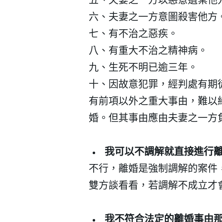
六、夫妻之一方意圖殺害他方
七、有不治之惡疾。
八、有重大不治之精神病。
會員登入
九、生死不明已逾三年。
十、因故意犯罪，經判處有期
有前項以外之重大事由，難以
婚。但其事由應由夫妻之一方
我可以不調解就直接進行
不行，離婚是強制調解的案件
雙方談看看，若調解不成立才
登 入
忘記密碼？
我不符合法定的離婚事由