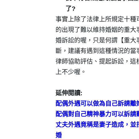
了
?
事實上除了法律上所規定十種
的出現了難以維持婚姻的重大
婚訴訟的喔，只是何謂【重大
斷，建議有遇到這種情況的當
律師協助評估、提起訴訟，這
上不少喔。
延伸閱讀
:
配偶
外遇可以做為
自己
訴請離
配偶
對
自己精神
暴力可以訴請
丈夫外遇竟稱是妻子造成，並
婚