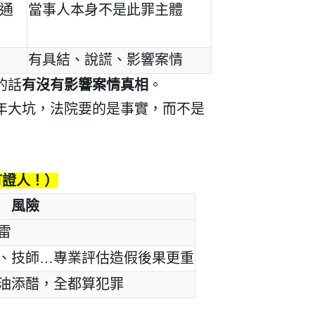
通
當事人本身不是此罪主體
有具結、說謊、影響案情
的話
有沒有影響案情真相
。
年大坑，法院要的是事實，而不是
有證人！）
風險
雷
、技師
…
專業評估造假後果更重
油添醋，全都算犯罪