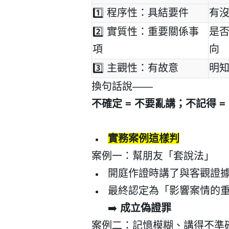
1️⃣
程序性：具結要件
有
2️⃣
實質性：重要關係事
是
項
向
3️⃣
主觀性：有故意
明
登 入
換句話說
——
忘記密碼？
不確定
=
不要亂講；不記得
=
實務案例這樣判
案例一：幫朋友「套說法」
開庭作證時講了與客觀證
最終認定為「影響案情的
➡️
成立偽證罪
案例二：記憶模糊、講得不準