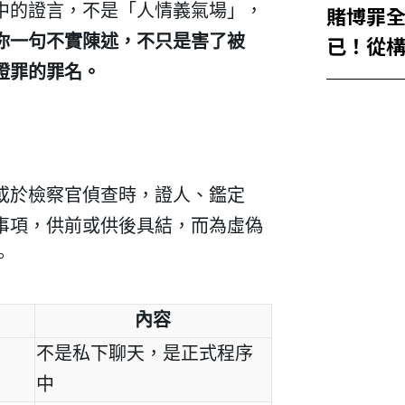
賭博罪
中的證言，不是「人情義氣場」，
已！從
你一句不實陳述，不只是害了被
風險自
證罪的罪名。
清楚
或於檢察官偵查時，證人、鑑定
事項，供前或供後具結，而為虛偽
。
內容
不是私下聊天，是正式程序
中