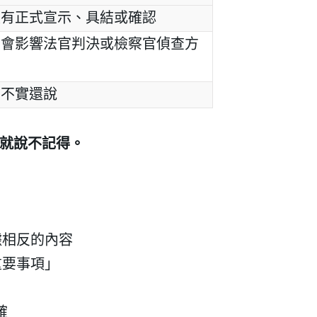
沒有正式宣示、具結或確認
否會影響法官判決或檢察官偵查方
知不實還說
我 要 註 冊
就說不記得。
據相反的內容
重要事項」
確