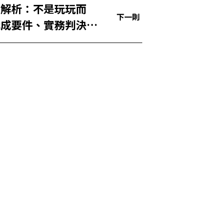
全解析：不是玩玩而
下一則
構成要件、實務判決到
保，一篇把「賭博」說