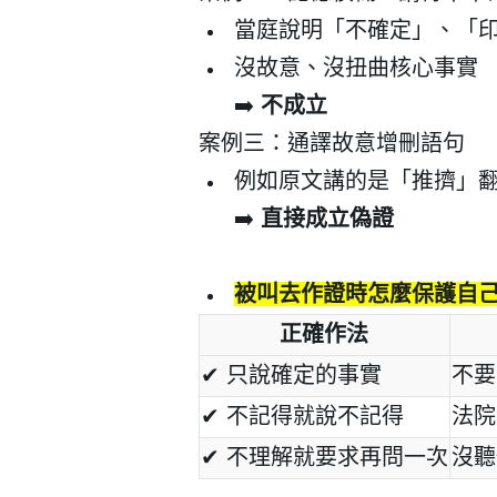
當庭說明「不確定」、「
沒故意、沒扭曲核心事實
➡️
不成立
案例三：通譯故意增刪語句
例如原文講的是「推擠」
➡️
直接成立偽證
被叫去作證時怎麼保護自
正確作法
✔
只說確定的事實
不要
✔
不記得就說不記得
法院
✔
不理解就要求再問一次
沒聽