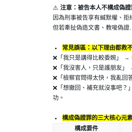
⚠️
注意：被告本人不構成偽證
因為刑事被告享有緘默權、拒
但若牽扯偽造文書、教唆偽證
常見誤區：以下理由都救
❌
「我只是講得比較委婉」
→
❌
「我沒害人，只是護朋友」
❌
「檢察官問得太快，我亂回
❌
「想撤回、補充就沒事吧？
會員登入
功。
構成偽證罪的三大核心元
構成要件