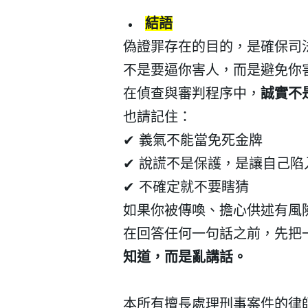
結語
偽證罪存在的目的，是確保司
不是要逼你害人，而是避免你
在偵查與審判程序中，
誠實不
也請記住：
✔
義氣不能當免死金牌
✔
說謊不是保護，是讓自己陷
✔
不確定就不要瞎猜
如果你被傳喚、擔心供述有風
在回答任何一句話之前，先把
知道，而是亂講話。
本所有擅長處理刑事案件的律