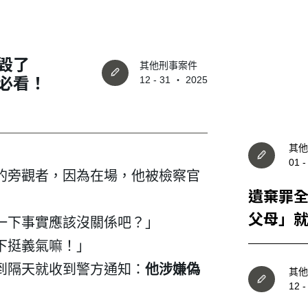
毀了
其他刑事案件
必看！
12 - 31 ‧ 2025
其他
01 
的旁觀者，因為在場，他被檢察官
遺棄罪
父母」
一下事實應該沒關係吧？」
件、實
下挺義氣嘛！」
篇說清
到隔天就收到警方通知：
他涉嫌偽
其他
12 