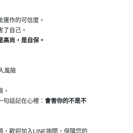
法運作的可信度。
害了自己。
是高尚，是自保。
入風險
險，
一句話記在心裡：
會害你的不是不
師，歡迎加入
LINE
詢問，保障您的