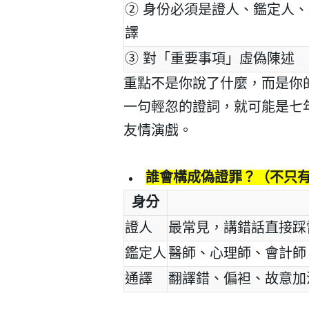
②
身份必須是證人、鑑定人、
譯
③
對「重要事項」虛偽陳述
重點不是你說了什麼，而是你
一句輕忽的證詞，就可能是七
友情演戲。
誰會構成偽證罪？（不只
身分
證人
最常見，講錯話直接踩
鑑定人
醫師、心理師、會計師
通譯
翻譯錯、偏袒、故意加