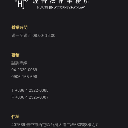
忘記密碼？
營業時間
建立專屬帳號
週一至週五 09:00~18:00
只要再完成幾個步驟，即可完成帳號的註冊程序，
我 要 註 冊
聯繫
諮詢專線
04-2329-0069
0906-165-696
T +886 4 2322-0085
F +886 4 2325-0087
住址
407569 臺中市西屯區台灣大道二段633號8樓之7