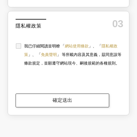
權保護政策，您必須參考該連結網站中的隱
您的個人資料給其他個人、團體、私人企業
徑，包括您使用連線設備的IP位址、使用時
私權保護政策。
或公務機關，但有法律依據或合約義務者，
間、使用的瀏覽器、瀏覽及點選資料記錄
不在此限。
等，做為我們增進網站服務的參考依據，此
登 入
二、Cookie之使用
前項但書之情形包括不限於：
記錄為內部應用，決不對外公佈。
為了提供您最佳的服務，本網站會在您的電
經由您書面同意。
為提供精確的服務，我們會將收集的問卷調
03
腦中放置並取用我們的Cookie，若您不願接
查內容進行統計與分析，分析結果之統計數
隱私權政策
忘記密碼？
法律明文規定。
受Cookie的寫入，您可在您使用的瀏覽器功
據或說明文字呈現，除供內部研究外，我們
能項中設定隱私權等級為高，即可拒絕
會視需要公佈統計數據及說明文字，但不涉
為免除您生命、身體、自由或財產上之
Cookie的寫入，但可能會導至網站某些功能
及特定個人之資料。
無法正常執行 。
我已仔細閱讀並明瞭 「
網站使用條款
」、 「
隱私權政
建立專屬帳號
二
、資料之保護
危險。
本網站主機均設有防火牆、防毒系統等相關
策
」、 「
免責聲明
」 等所載內容及其意義，茲同意該等
只要再完成幾個步驟，即可完成帳號的註冊程序，
的各項資訊安全設備及必要的安全防護措
與公務機關或學術研究機構合作，基於
條款規定，並願遵守網站現今、嗣後規範的各種規則。
施，加以保護網站及您的個人資料採用嚴格
的保護措施，只由經過授權的人員才能接觸
公共利益為統計或學術研究而有必要，
您的個人資料，相關處理人員皆簽有保密合
我 要 註 冊
約，如有違反保密義務者，將會受到相關的
且資料經過提供者處理或蒐集者依其揭
法律處分。
如因業務需要有必要委託其他單位提供服務
露方式無從識別特定之當事人。
時，本網站亦會嚴格要求其遵守保密義務，
並且採取必要檢查程序以確定其將確實遵
確定送出
當您在網站的行為，違反服務條款或可
守。
能損害或妨礙網站與其他使用者權益或
導致任何人遭受損害時，經網站管理單
位研析揭露您的個人資料是為了辨識、