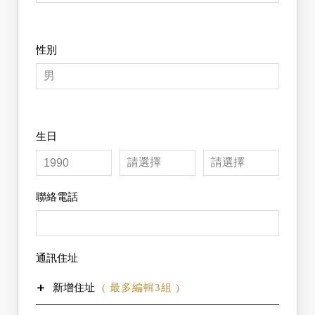
性別
生日
✕
會員登入
隱私權政策
免責聲明
聯絡電話
一、隱私權保護政策的適用範圍
一、個人資料的蒐集、處理及利用方式
隱私權保護政策內容，包括本網站如何處理
當您造訪本網站或使用本網站所提供之功能
在您使用網站服務時收集到的個人識別資
服務時，我們將視該服務功能性質，請您提
料。
供必要的個人資料，並在該特定目的範圍內
網站使用條款
隱私權保護政策不適用於本網站以外的相關
處理及利用您的個人資料；非經您書面同
通訊住址
連結網站，也不適用於非本網站所委託或參
意，本網站不會將個人資料用於其他用途。
一、網站對外的相關連結
與管理的人員。
本網站在您使用服務信箱、問卷調查等互動
本網站的網頁提供其他網站的網路連結，您
性功能時，會保留您所提供的姓名、電子郵
新增住址
( 最多編輯3組 )
也可經由本網站所提供的連結，點選進入其
二、與第三人共用個人資料之政策
件地址、聯絡方式及使用時間等。
他網站。但該連結網站不適用本網站的隱私
本網站絕不會提供、交換、出租或出售任何
於一般瀏覽時，伺服器會自行記錄相關行