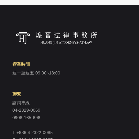
聯絡或採取法律行動所必要者。
有利於您的權益。
本網站委託廠商協助蒐集、處理或利用
您的個人資料時，將對委外廠商或個人
善盡監督管理之責。
三、隱私權保護政策之修正
營業時間
本網站隱私權保護政策將因應需求隨時進行
週一至週五 09:00~18:00
修正，修正後的條款將刊登於網站上。
聯繫
諮詢專線
04-2329-0069
0906-165-696
T +886 4 2322-0085