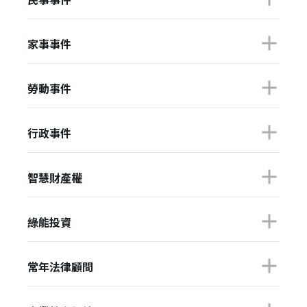
✕
會員登入
家事事件
勞動事件
行政事件
智慧財產權
登 入
忘記密碼？
綠能投資
建立專屬帳號
常年法律顧問
只要再完成幾個步驟，即可完成帳號的註冊程序，