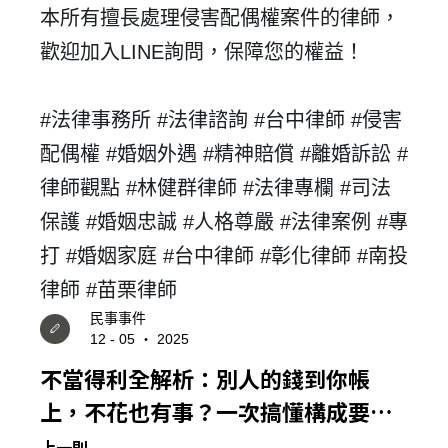
本所有擅長處理
侵害配偶權
案件的律師，
歡迎加入
LINE
詢問，保障您的權益！
#
法律事務所
#
法律諮詢
#
台中律師
#
侵害
配偶權
#
婚姻外遇
#
精神賠償
#
離婚訴訟
#
律師觀點
#
林健群律師
#
法律專欄
#
司法
保護
#
婚姻忠誠
#
人格尊嚴
#
法律案例
#
專
打
#
婚姻家庭
#
台中律師
#
彰化律師
#
南投
律師
#
苗栗律師
民事事件
12 - 05 ‧ 2025
不當得利全解析：別人的錢到你帳
上，不花也有事？一次搞懂構成要
件、常見情境與救濟方式！
上一則