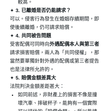
較高。
✦
3.
已離婚是否仍能請求？
可以。侵害行為發生在婚姻存續期間，即
使後續離婚，仍可請求賠償。
✦
4.
共同被告問題
受害配偶可同時向
外遇配偶本人與第三者
請求損害賠償，兩人為「共同侵權」，那
登 入
當然要單獨針對外遇的配偶或第三者提告
忘記密碼？
也是法律所允許的。
✦
5.
賠償金額差異大
建立專屬帳號
法院判決金額差距甚大：
只要再完成幾個步驟，即可完成帳號的註冊程序，
如同前述，非財產上的損害不像是撞
壞汽車、摔破杯子，能夠有一個實際
我 要 註 冊