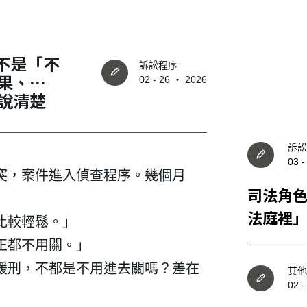
：不是「不
訴訟程序
果、適
02 - 26 ‧ 2026
說清楚
訴訟
03 
突，案件進入偵查程序。幾個月
司法角
法庭裡
比較輕鬆。」
工、程
正都不用關。」
次說清
緩刑，不都是不用進去關嗎？差在
其他
02 