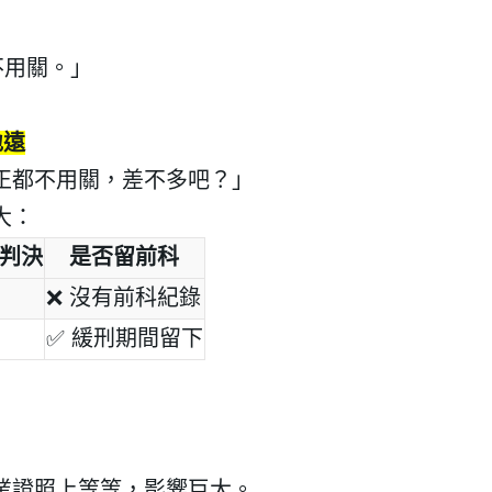
不用關。」
地遠
我 要 註 冊
正都不用關，差不多吧？」
大：
判決
是否留前科
❌
沒有前科紀錄
✅
緩刑期間留下
業證照上等等，影響巨大。