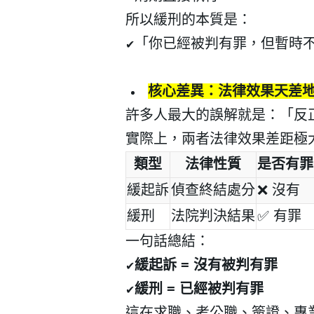
所以緩刑的本質是：
「你已經被判有罪，但暫時
✔
核心差異：法律效果天差
登 入
許多人最大的誤解就是：「反
忘記密碼？
實際上，兩者法律效果差距極
類型
法律性質
是否有罪
緩起訴
偵查終結處分
❌
沒有
緩刑
法院判決結果
✅
有罪
一句話總結：
緩起訴
=
沒有被判有罪
✔
緩刑
=
已經被判有罪
✔
這在求職、考公職、簽證、專