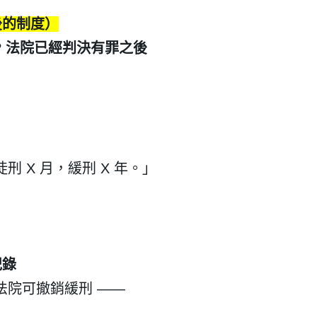
後的制度）
?
法院已經判決有罪之後
徒刑
X
月，緩刑
X
年。」
建立專屬帳號
只要再完成幾個步驟，即可完
紀錄
法院可撤銷緩刑
——