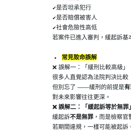
是否坦承犯行
✔
是否賠償被害人
✔
社會危險性高低
✔
若案件已進入審判，緩起訴基
常見致命誤解
❌
誤解一：「緩刑比較高級」
很多人直覺認為法院判決比較
但別忘了
——
緩刑的前提是
有
對未來影響往往更深。
❌
誤解二：「緩起訴等於無罪
緩起訴
不是無罪
，而是檢察官
若期間違規，一樣可能被起訴