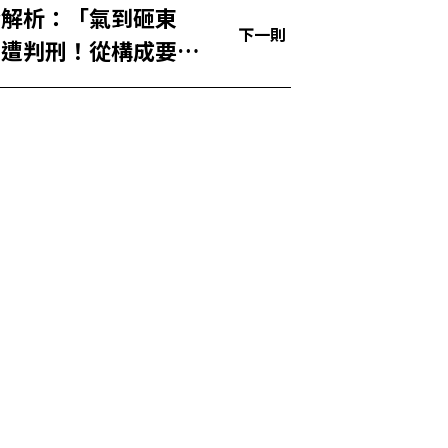
全解析：「氣到砸東
下一則
能遭判刑！從構成要
務認定到常見地雷，一
楚