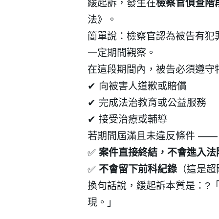
緩起訴，發生在
檢察官偵查階
法》。
簡單說：檢察官認為被告有犯
一定期間觀察。
在這段期間內，被告必須遵守
✔
向被害人道歉或賠償
✔
完成法治教育或公益服務
✔
接受治療或輔導
若期間屆滿且未違反條件
——
✅
案件直接終結，不會進入法
✅
不會留下前科紀錄
（這是超
換句話說，緩起訴本質是：
?
現。」