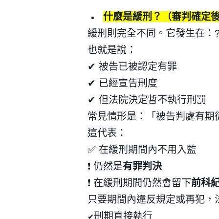
什麼是緩刑？（審判確定
緩刑則完全不同。它發生在：
也就是說：
✔
被告已被認定有罪
✔
已經宣告刑度
✔
但法院決定暫不執行刑罰
常見情形是：「被告判處有期
這代表：
✅
在緩刑期間內不用入監
會員登入
❗
仍然是
有罪判決
❗
在緩刑期間仍然會留下
前科
只要期間內違反規定或再犯，
刑期直接執行
✔