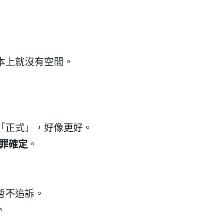
本上就沒有空間。
「正式」，好像更好。
罪確定
。
」
暫不追訴。
。