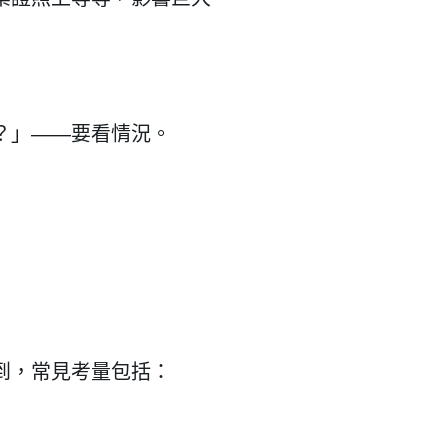
？」
——
要看情況。
到，常見考量包括：